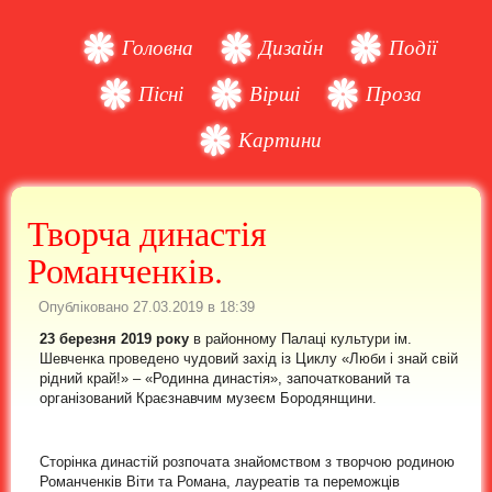
Головна
Дизайн
Події
Пісні
Вірші
Проза
Картини
Творча династія
Романченків.
Опубліковано 27.03.2019 в 18:39
23 березня 2019 року
в районному Палаці культури ім.
Шевченка проведено чудовий захід із Циклу «Люби і знай свій
рідний край!» – «Родинна династія», започаткований та
організований Краєзнавчим музеєм Бородянщини.
Сторінка династій розпочата знайомством з творчою родиною
Романченків Віти та Романа, лауреатів та переможців