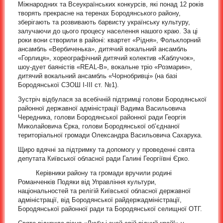
Міжнародних та Всеукраїнських конкурсів, які понад 12 років
творять прекрасне на теренах Бородянського району,
зберігають та розвивають барвисту українську культуру,
залучаючи до цього процесу населення нашого краю. За ці
роки вони створили в районі: квартет «Рідня», Фольклорний
ансамбль «Вербиченька», дитячий вокальний ансамбль
«Горлиця», хореографічний дитячий колектив «Каблучок»,
шоу-дует баяністів «REAL-B», вокальне тріо «Розмарин»,
дитячий вокальний ансамбль «Чорнобривці» (на базі
Бородянської СЗОШ І-ІІІ ст. №1).
Зустріч відбулася за всебічній підтримці голови Бородянської
районної державної адміністрації Вадима Васильовича
Чередника, голови Бородянської районної ради Георгія
Миколайовича Єрка, голови Бородянської об’єднаної
територіальної громади Олександра Васильовича Сахарука.
Щиро вдячні за підтримку та допомогу у проведенні свята
депутата Київської обласної ради Галині Георгіївні Єрко.
Керівники району та громади вручили родині
Романченків Подяки від Управління культури,
національностей та релігій Київської обласної державної
адміністрації, від Бородянської райдержадміністрації,
Бородянської районної ради та Бородянської селищної ОТГ.