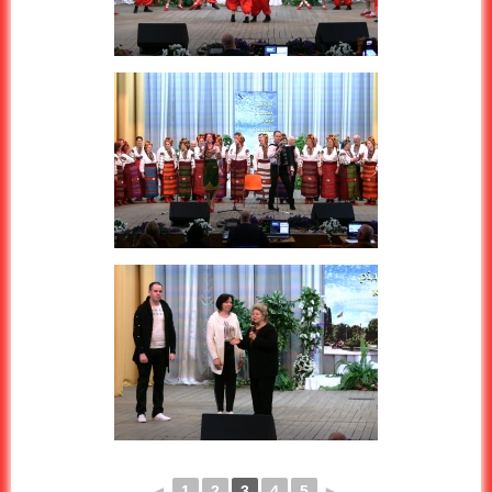
◄
1
2
3
4
5
►