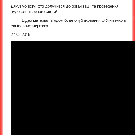
Дякуємо всім, хто долучився до організації та проведення
чудового творчого свята!
Відео матеріал згодом буде опублікований О.Угнівенко в
соціальних мережах.
27.03.2019