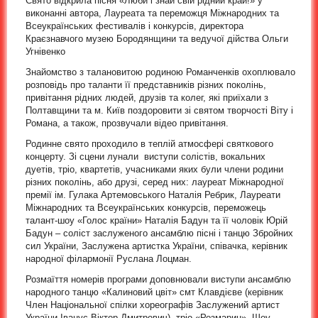
Свято відкрила пісня «Люби і знай свій рідний край!» у
виконанні автора, Лауреата та переможця Міжнародних та
Всеукраїнських фестивалів і конкурсів, директора
Краєзнавчого музею Бородянщини та ведучої дійства Ольги
Угнівенко
Знайомство з талановитою родиною Романченків охоплювало
розповідь про таланти її представників різних поколінь,
привітання рідних людей, друзів та колег, які приїхали з
Полтавщини та м. Київ поздоровити зі святом творчості Віту і
Романа, а також, прозвучали відео привітання.
Родинне свято проходило в теплій атмосфері святкового
концерту. Зі сцени лунали виступи солістів, вокальних
дуетів, тріо, квартетів, учасниками яких були члени родини
різних поколінь, або друзі, серед них: лауреат Міжнародної
премії ім. Гулака Артемовського Наталія Ребрик, Лауреати
Міжнародних та Всеукраїнських конкурсів, переможець
талант-шоу «Голос країни» Наталія Бадун та її чоловік Юрій
Бадун – соліст заслуженого ансамблю пісні і танцю Збройних
сил України, Заслужена артистка України, співачка, керівник
народної філармонії Руслана Лоцман.
Розмаїття номерів програми доповнювали виступи ансамблю
народного танцю «Калиновий цвіт» смт Клавдієве (керівник
Член Національної спілки хореографів Заслужений артист
України Іванус Віктор Дмитрович), тріо «Розмарин», Шоу-