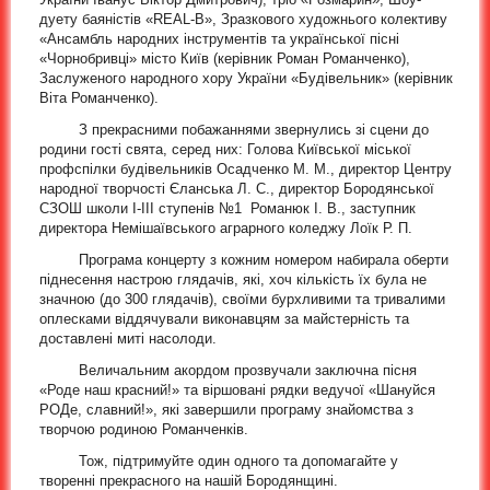
дуету баяністів «REAL-B», Зразкового художнього колективу
«Ансамбль народних інструментів та української пісні
«Чорнобривці» місто Київ (керівник Роман Романченко),
Заслуженого народного хору України «Будівельник» (керівник
Віта Романченко).
З прекрасними побажаннями звернулись зі сцени до
родини гості свята, серед них: Голова Київської міської
профспілки будівельників Осадченко М. М., директор Центру
народної творчості Єланська Л. С., директор Бородянської
СЗОШ школи І-ІІІ ступенів №1 Романюк І. В., заступник
директора Немішаївського аграрного коледжу Лоїк Р. П.
Програма концерту з кожним номером набирала оберти
піднесення настрою глядачів, які, хоч кількість їх була не
значною (до 300 глядачів), своїми бурхливими та тривалими
оплесками віддячували виконавцям за майстерність та
доставлені миті насолоди.
Величальним акордом прозвучали заключна пісня
«Роде наш красний!» та віршовані рядки ведучої «Шануйся
РОДе, славний!», які завершили програму знайомства з
творчою родиною Романченків.
Тож, підтримуйте один одного та допомагайте у
творенні прекрасного на нашій Бородянщині.