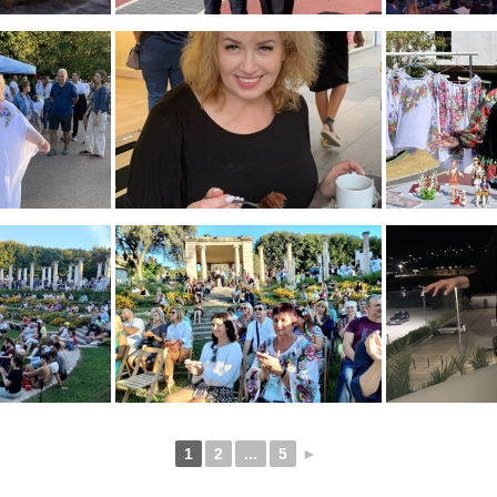
1
2
...
5
►