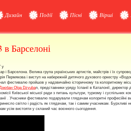
Дизайн
Події
Пісні
Вірші
3 в Барселоні
” у
ар і Барселона. Велика група українських артистів, майстрів і їх супро
ндрія Пермякова і виступ на набережній дитячого духового оркестру «Вод
ал фестивалю пройшов у надзвичайно історичному та колоритному місці – 
Дзюбан Olga Dzyuba
n, представники уряду Іспанії в Каталонії, директо
місії Київської міської ради з питань культури, туризму і суспільних ко
анії . Учасники фестивалю подарували глядачам колоритні професійні ви
инесло світло і радість як глядачам, так і самим учасникам. Бурхливі не
нам усім вистояти у скланий час воєнного сьогодення.