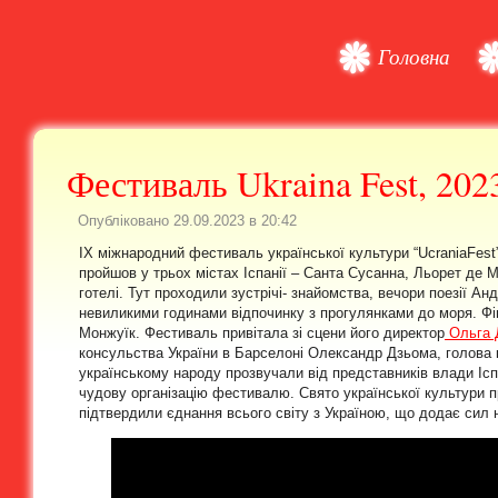
Головна
Фестиваль Ukraina Fest, 202
Опубліковано 29.09.2023 в 20:42
IX міжнародний фестиваль української культури “UcraniaFest
пройшов у трьох містах Іспанії – Санта Сусанна, Льорет де М
готелі. Тут проходили зустрічі- знайомства, вечори поезії А
невиликими годинами відпочинку з прогулянками до моря. Фін
Монжуїк. Фестиваль привітала зі сцени його директор
Ольга 
консульства України в Барселоні Олександр Дзьома, голова ко
українському народу прозвучали від представників влади Ісп
чудову організацію фестивалю. Свято української культури пр
підтвердили єднання всього світу з Україною, що додає сил 