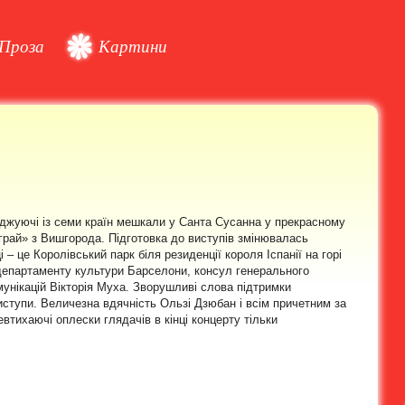
Проза
Картини
воджуючі із семи країн мешкали у Санта Сусанна у прекрасному
ограй» з Вишгорода. Підготовка до виступів змінювалась
це Королівський парк біля резиденції короля Іспанії на горі
р департаменту культури Барселони, консул генерального
мунікацій Вікторія Муха. Зворушливі слова підтримки
ступи. Величезна вдячність Ользі Дзюбан і всім причетним за
втихаючі оплески глядачів в кінці концерту тільки