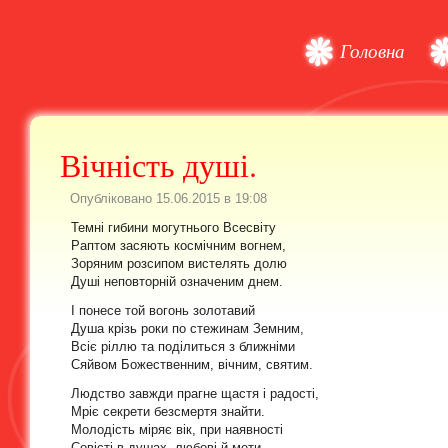
Головна
Вічність душі.
Опубліковано 15.06.2015 в 19:08
Темні гибини могутнього Всесвіту
Раптом засяють космічним вогнем,
Зоряним розсипом вистелять долю
Душі неповторній означеним днем.
І понесе той вогонь золотавий
Душа крізь роки по стежинам Земним,
Всіє ріллю та поділиться з ближніми
Сяйвом Божественним, вічним, святим.
Людство завжди прагне щастя і радості,
Мріє секрети безсмертя знайти.
Молодість міряє вік, при наявності
Совісті в душах, любові й мети.